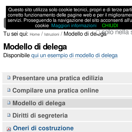
Salta
Strumenti
Sezioni
Questo sito utilizza solo cookie tecnici, propri e di terze parti,
ai
personali
corretto funzionamento delle pagine web e per il migliorame
Cerca nel sito
servizi. Proseguendo la navigazione del sito acconsenti all'
contenuti.
Home
Istruzioni
cookie
Maggiori informazioni
CHIUDI
|
solo nella
Tu sei qui:
/
/
Modello di delega
Home
Istruzioni
Ricerca
Salta
Modello di delega
avanzata…
alla
Disponibile
qui
un esempio di modello di delega
navigazione
Navigazione
Presentare una pratica edilizia
Compilare una pratica online
Modello di delega
Diritti di segreteria
Oneri di costruzione